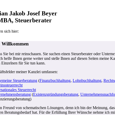
ian Jakob Josef Beyer
 MBA, Steuerberater
en sich hier:
Startseite
h Willkommen
s Sie bei mir reinschauen. Sie suchen einen Steuerberater oder Untern
h helfe Ihnen gerne weiter und stelle Ihnen auf diesen Seiten meine Ka
 Einzelnen für Sie tun kann.
ftsfelder meiner Kanzlei umfassen:
gemeine Steuerberatung
(
Finanzbuchhaltung
,
Lohnbuchhaltung
,
Rechts
inssteuerrecht
rnationales Steuerrecht
ernehmensberatung
(
Existenzgründungsberatung
,
Unternehmensnachfo
anzierungsberatung)
in Freund von schematischen Lösungen, denn ich bin der Meinung, dass 
en Beratungsbedarf hat. Für die Erfüllung Ihrer Wünsche nehme ich mir 