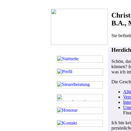
Christ
B.A.,
Sie befind
Herzlic
Schön, das
können? Ic
was ich im
Die Geschä
All
Vere
Inte
Unt
Fin
Ich bin ke
persönlich